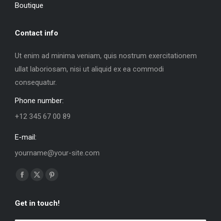
Boutique
Contact info
Ut enim ad minima veniam, quis nostrum exercitationem
ullat laboriosam, nisi ut aliquid ex ea commodi
consequatur.
Phone number:
+12 345 67 00 89
E-mail:
yourname@your-site.com
Trouvez nous sur :
La
La
La
page
page
page
Get in touch!
Facebook
X
Pinterest
s'ouvre
s'ouvre
s'ouvre