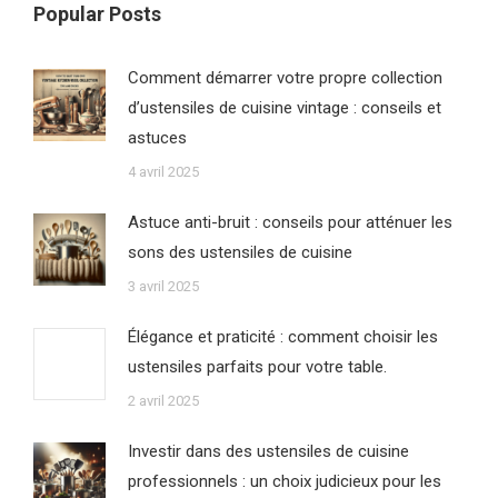
Popular Posts
s'ouvre
s'ouvre
s'ouvre
s'ouvre
dans
dans
dans
dans
Comment démarrer votre propre collection
une
une
une
une
d’ustensiles de cuisine vintage : conseils et
nouvelle
nouvelle
nouvelle
nouvelle
astuces
fenêtre
fenêtre
fenêtre
fenêtre
4 avril 2025
Astuce anti-bruit : conseils pour atténuer les
sons des ustensiles de cuisine
3 avril 2025
Élégance et praticité : comment choisir les
ustensiles parfaits pour votre table.
2 avril 2025
Investir dans des ustensiles de cuisine
professionnels : un choix judicieux pour les