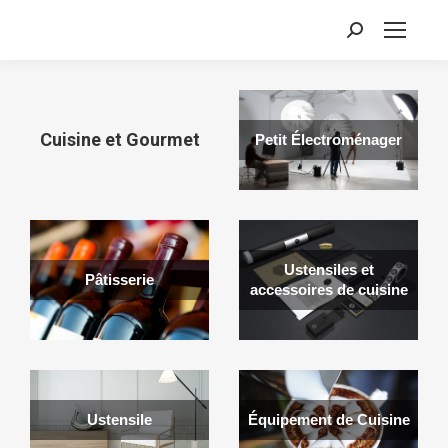
Recherche
:
Cuisine et Gourmet
Petit Électroménager
Ustensiles et
Pâtisserie
accessoires de cuisine
Ustensile
Équipement de Cuisine