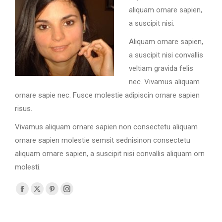
aliquam ornare sapien,
a suscipit nisi.
Aliquam ornare sapien,
a suscipit nisi convallis
veltiam gravida felis
nec. Vivamus aliquam
ornare sapie nec. Fusce molestie adipiscin ornare sapien
risus.
Vivamus aliquam ornare sapien non consectetu aliquam
ornare sapien molestie semsit sednisinon consectetu
aliquam ornare sapien, a suscipit nisi convallis aliquam orn
molesti.
La
La
La
La
page
page
page
page
Facebook
X
Pinterest
Instagram