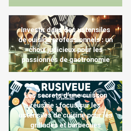
Investir dans des ustensiles
de cuisine professionnels : un
choix judicieux pour les
passionnés de gastronomie
Les secrets d’une cuisson
réussie : focus sur les
ustensiles de cuisine pour les
grillades et barbecues