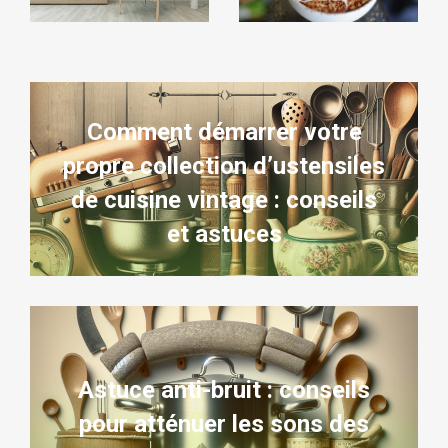
Comment démarrer votre
propre collection d’ustensiles
de cuisine vintage : conseils
et astuces
Astuce anti-bruit : conseils
pour atténuer les sons des