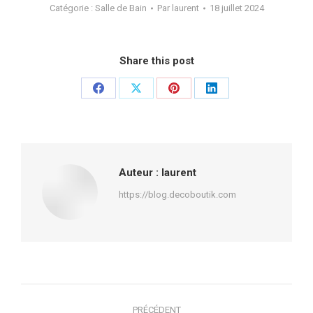
Catégorie :
Salle de Bain
Par
laurent
18 juillet 2024
Share this post
Partager
Partager
Partager
Partager
sur
sur
sur
sur
Facebook
X
Pinterest
LinkedIn
Auteur :
laurent
https://blog.decoboutik.com
Navigation
PRÉCÉDENT