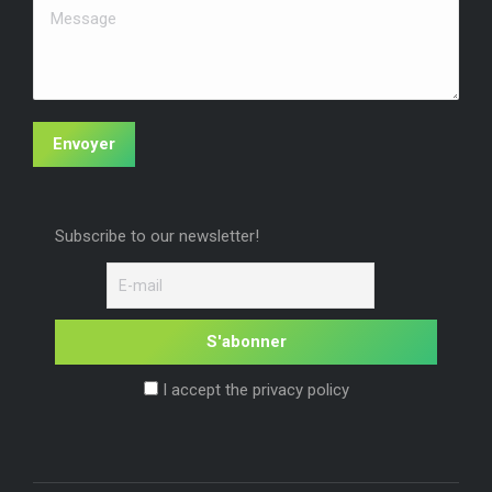
fenêtre
fenêtre
fenêtre
Message
Envoyer
Subscribe to our newsletter!
I accept the privacy policy