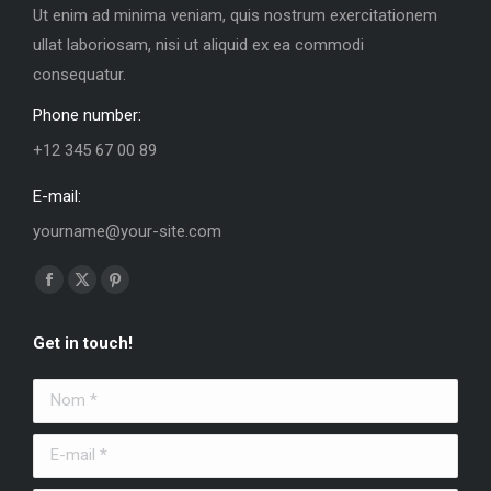
Ut enim ad minima veniam, quis nostrum exercitationem
ullat laboriosam, nisi ut aliquid ex ea commodi
consequatur.
Phone number:
+12 345 67 00 89
E-mail:
yourname@your-site.com
Trouvez nous sur :
La
La
La
page
page
page
Get in touch!
Facebook
X
Pinterest
s'ouvre
s'ouvre
s'ouvre
Nom *
dans
dans
dans
une
une
une
E-mail *
nouvelle
nouvelle
nouvelle