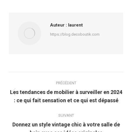
sur
sur
sur
sur
Facebook
X
Pinterest
LinkedIn
Auteur :
laurent
https://blog.decoboutik.com
Navigation
PRÉCÉDENT
article
Les tendances de mobilier à surveiller en 2024
Article
: ce qui fait sensation et ce qui est dépassé
précédent
:
SUIVANT
Donnez un style vintage chic à votre salle de
Article