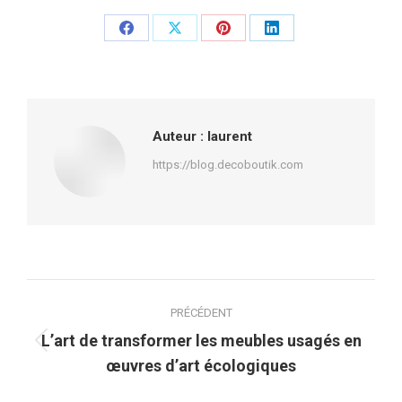
Partager
Partager
Partager
Partager
sur
sur
sur
sur
Facebook
X
Pinterest
LinkedIn
Auteur :
laurent
https://blog.decoboutik.com
Navigation
PRÉCÉDENT
article
L’art de transformer les meubles usagés en
Article
œuvres d’art écologiques
précédent
: