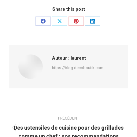
Share this post
Partager
Partager
Partager
Partager
sur
sur
sur
sur
Facebook
X
Pinterest
LinkedIn
Auteur :
laurent
https://blog.decoboutik.com
Navigation
PRÉCÉDENT
article
Des ustensiles de cuisine pour des grillades
Article
comme un chef : nos recommandations