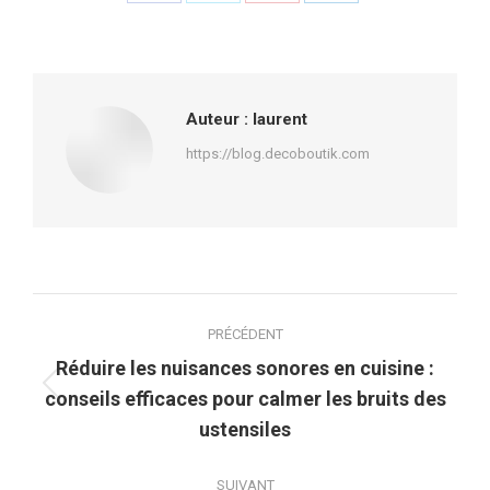
Partager
Partager
Partager
Partager
sur
sur
sur
sur
Facebook
X
Pinterest
LinkedIn
Auteur :
laurent
https://blog.decoboutik.com
Navigation
PRÉCÉDENT
article
Réduire les nuisances sonores en cuisine :
Article
conseils efficaces pour calmer les bruits des
précédent
ustensiles
:
SUIVANT