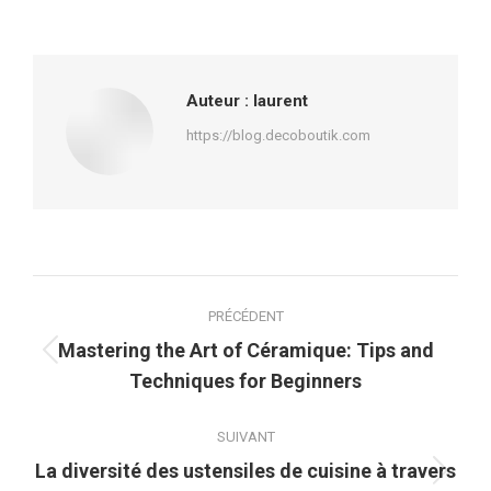
sur
sur
sur
sur
Facebook
X
Pinterest
LinkedIn
Auteur :
laurent
https://blog.decoboutik.com
Navigation
PRÉCÉDENT
article
Mastering the Art of Céramique: Tips and
Article
Techniques for Beginners
précédent
:
SUIVANT
La diversité des ustensiles de cuisine à travers
Article