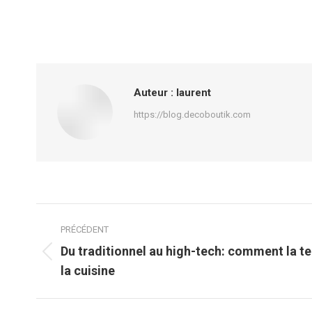
Auteur :
laurent
https://blog.decoboutik.com
Navigation
PRÉCÉDENT
article
Du traditionnel au high-tech: comment la t
Article
la cuisine
précédent
: