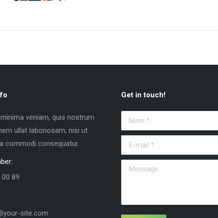
fo
Get in touch!
 minima veniam, quis nostrum
Nom *
nem ullat laboriosam, nisi ut
E-mail *
 ea commodi consequatur.
ber:
Message
 00 89
your-site.com