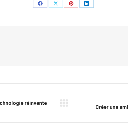
Partager
Partager
Partager
Partager
sur
sur
sur
sur
Facebook
X
Pinterest
LinkedIn
echnologie réinvente
Article
Créer une amb
suivant
: