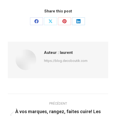
Share this post
Partager
Partager
Partager
Partager
sur
sur
sur
sur
Facebook
X
Pinterest
LinkedIn
Auteur :
laurent
https://blog.decoboutik.com
Navigation
PRÉCÉDENT
article
À vos marques, rangez, faites cuire! Les