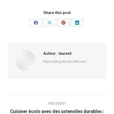
Share this post
Partager
Partager
Partager
Partager
sur
sur
sur
sur
Facebook
X
Pinterest
LinkedIn
Auteur :
laurent
https://blog.decoboutik.com
Navigation
PRÉCÉDENT
article
Cuisiner écolo avec des ustensiles durables :