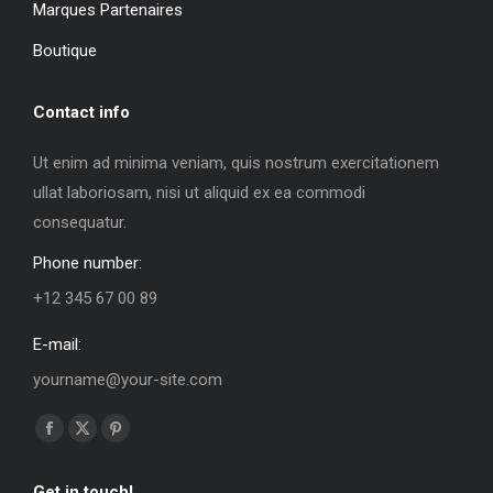
Marques Partenaires
Boutique
Contact info
Ut enim ad minima veniam, quis nostrum exercitationem
ullat laboriosam, nisi ut aliquid ex ea commodi
consequatur.
Phone number:
+12 345 67 00 89
E-mail:
yourname@your-site.com
Trouvez nous sur :
La
La
La
page
page
page
Get in touch!