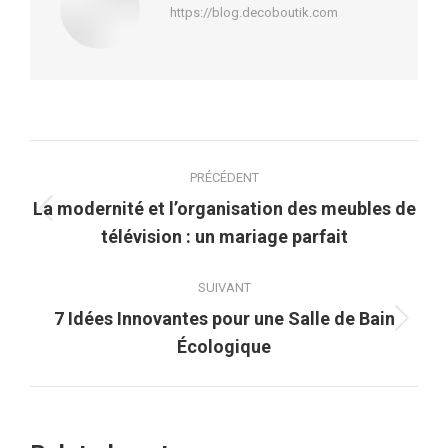
https://blog.decoboutik.com
Navigation
PRÉCÉDENT
article
La modernité et l’organisation des meubles de
Article
télévision : un mariage parfait
précédent
:
SUIVANT
7 Idées Innovantes pour une Salle de Bain
Article
Écologique
suivant
: