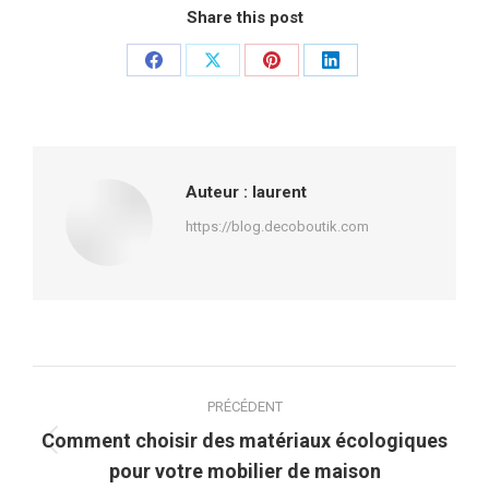
Share this post
Partager
Partager
Partager
Partager
sur
sur
sur
sur
Facebook
X
Pinterest
LinkedIn
Auteur :
laurent
https://blog.decoboutik.com
Navigation
PRÉCÉDENT
article
Comment choisir des matériaux écologiques
Article
pour votre mobilier de maison
précédent