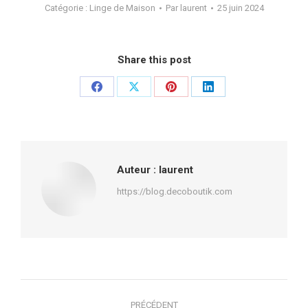
Catégorie :
Linge de Maison
Par
laurent
25 juin 2024
Share this post
Partager
Partager
Partager
Partager
sur
sur
sur
sur
Facebook
X
Pinterest
LinkedIn
Auteur :
laurent
https://blog.decoboutik.com
Navigation
PRÉCÉDENT