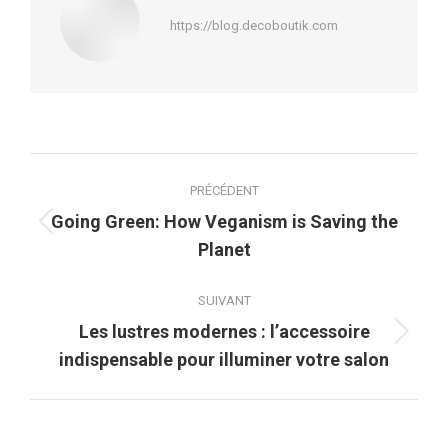
https://blog.decoboutik.com
Navigation
PRÉCÉDENT
article
Going Green: How Veganism is Saving the
Article
Planet
précédent
:
SUIVANT
Les lustres modernes : l’accessoire
Article
indispensable pour illuminer votre salon
suivant
: