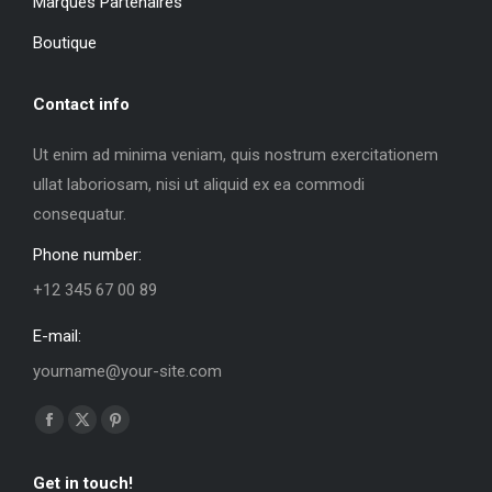
Marques Partenaires
Boutique
Contact info
Ut enim ad minima veniam, quis nostrum exercitationem
ullat laboriosam, nisi ut aliquid ex ea commodi
consequatur.
Phone number:
+12 345 67 00 89
E-mail:
yourname@your-site.com
Trouvez nous sur :
La
La
La
page
page
page
Get in touch!
Facebook
X
Pinterest