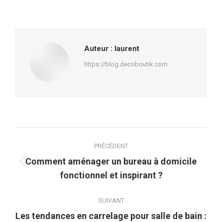
sur
sur
sur
sur
Facebook
X
Pinterest
LinkedIn
Auteur :
laurent
https://blog.decoboutik.com
Navigation
PRÉCÉDENT
article
Comment aménager un bureau à domicile
Article
fonctionnel et inspirant ?
précédent
:
SUIVANT
Les tendances en carrelage pour salle de bain :
Article