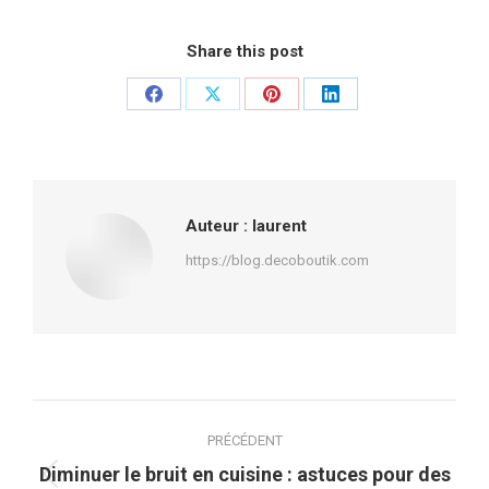
Share this post
Partager
Partager
Partager
Partager
sur
sur
sur
sur
Facebook
X
Pinterest
LinkedIn
Auteur :
laurent
https://blog.decoboutik.com
Navigation
PRÉCÉDENT
article
Diminuer le bruit en cuisine : astuces pour des
Article