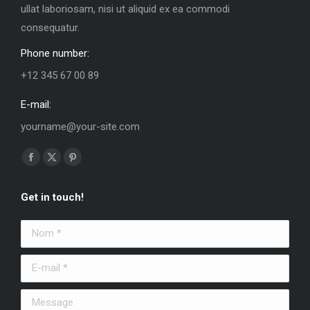
ullat laboriosam, nisi ut aliquid ex ea commodi
consequatur.
Phone number:
+12 345 67 00 89
E-mail:
yourname@your-site.com
Trouvez nous sur :
La
La
La
page
page
page
Get in touch!
Facebook
X
Pinterest
s'ouvre
s'ouvre
s'ouvre
Nom *
dans
dans
dans
une
une
une
E-mail *
nouvelle
nouvelle
nouvelle
fenêtre
fenêtre
fenêtre
Message