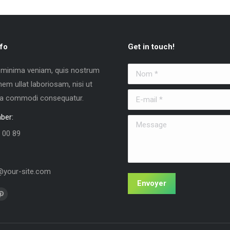
fo
Get in touch!
 minima veniam, quis nostrum
Nom *
nem ullat laboriosam, nisi ut
E-mail *
 ea commodi consequatur.
ber:
Message
 00 89
your-site.com
Envoyer
us sur :
La
e
page
k
Pinterest