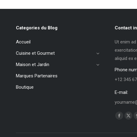
Categories du Blog
Contact in
Accueil
Ut enim ad
exercitatio
Cuisine et Gourmet
aliquid ex
Maison et Jardin
Phone num
Marques Partenaires
+12 345 67
Boutique
E-mail:
yourname@
Trouvez no
La
La
page
pag
Faceboo
X