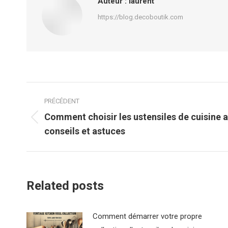
Auteur :
laurent
https://blog.decoboutik.com
Navigation
PRÉCÉDENT
article
Comment choisir les ustensiles de cuisine a
Article
conseils et astuces
précédent
:
Related posts
Comment démarrer votre propre