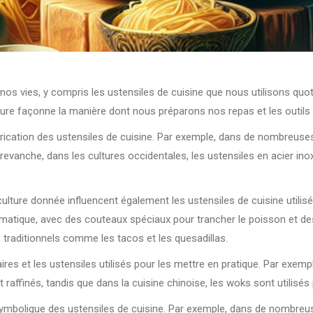
nos vies, y compris les ustensiles de cuisine que nous utilisons quot
ture façonne la manière dont nous préparons nos repas et les outils q
abrication des ustensiles de cuisine. Par exemple, dans de nombreuse
 En revanche, dans les cultures occidentales, les ustensiles en acier i
 culture donnée influencent également les ustensiles de cuisine utilis
matique, avec des couteaux spéciaux pour trancher le poisson et de
 traditionnels comme les tacos et les quesadillas.
ires et les ustensiles utilisés pour les mettre en pratique. Par exemp
affinés, tandis que dans la cuisine chinoise, les woks sont utilisés p
n symbolique des ustensiles de cuisine. Par exemple, dans de nombreus