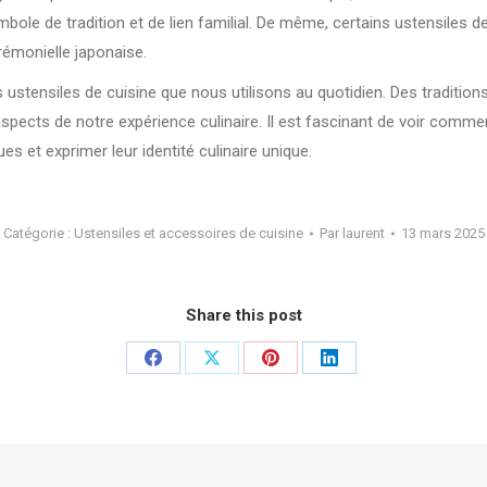
ole de tradition et de lien familial. De même, certains ustensiles d
rémonielle japonaise.
s ustensiles de cuisine que nous utilisons au quotidien. Des traditio
aspects de notre expérience culinaire. Il est fascinant de voir comme
s et exprimer leur identité culinaire unique.
Catégorie :
Ustensiles et accessoires de cuisine
Par
laurent
13 mars 2025
Share this post
Partager
Partager
Partager
Partager
sur
sur
sur
sur
Facebook
X
Pinterest
LinkedIn