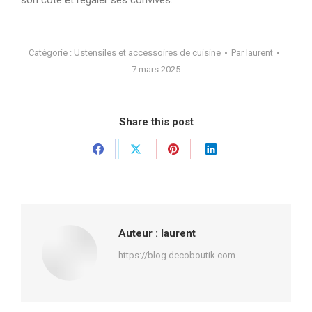
Catégorie :
Ustensiles et accessoires de cuisine
Par
laurent
7 mars 2025
Share this post
Partager
Partager
Partager
Partager
sur
sur
sur
sur
Facebook
X
Pinterest
LinkedIn
Auteur :
laurent
https://blog.decoboutik.com