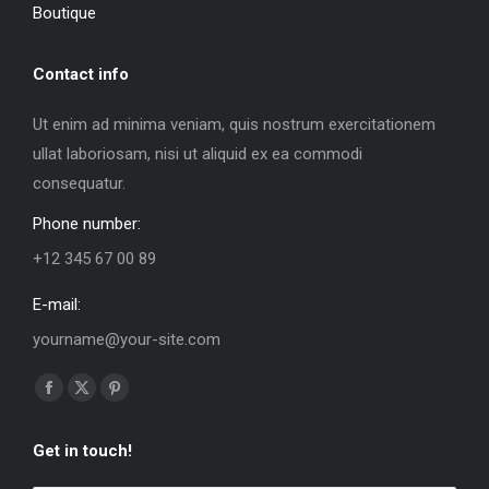
Boutique
Contact info
Ut enim ad minima veniam, quis nostrum exercitationem
ullat laboriosam, nisi ut aliquid ex ea commodi
consequatur.
Phone number:
+12 345 67 00 89
E-mail:
yourname@your-site.com
Trouvez nous sur :
La
La
La
page
page
page
Get in touch!
Facebook
X
Pinterest
s'ouvre
s'ouvre
s'ouvre