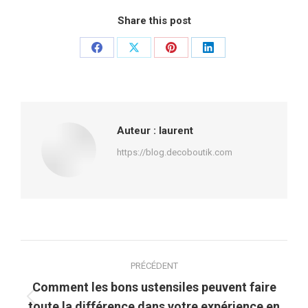
Share this post
Partager
Partager
Partager
Partager
sur
sur
sur
sur
Facebook
X
Pinterest
LinkedIn
Auteur :
laurent
https://blog.decoboutik.com
Navigation
PRÉCÉDENT
article
Comment les bons ustensiles peuvent faire
Article
toute la différence dans votre expérience en