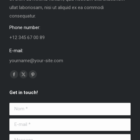
ullat laboriosam, nisi ut aliquid ex ea commodi
consequatur.
Phone number:
+12 345 67 00 89
E-mail:
yourname@your-site.com
Trouvez nous sur :
La
La
La
page
page
page
Get in touch!
Facebook
X
Pinterest
s'ouvre
s'ouvre
s'ouvre
Nom *
dans
dans
dans
une
une
une
E-mail *
nouvelle
nouvelle
nouvelle
fenêtre
fenêtre
fenêtre
Message