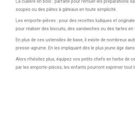
La cuillère en bois : parfaite pour remuer les préparations s
soupes ou des pâtes à gâteaux en toute simplicité.
Les emporte-pièces : pour des recettes ludiques et original
pour réaliser des biscuits, des sandwiches ou des tartes e
En plus de ces ustensiles de base, il existe de nombreux aut
presse-agrume. En les impliquant dès le plus jeune âge dans l
Alors n’hésitez plus, équipez vos petits chefs en herbe de c
par les emporte-pièces, les enfants pourront exprimer tout le