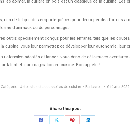
ans les abîmer, la cuillère en bois est un classique de la cuisine. Les
es, rien de tel que des emporte-pièces pour découper des formes amu
n forme d’animaux ou de personnages.
res outils spécialement conçus pour les enfants, tels que les coutea
a cuisine, vous leur permettez de développer leur autonomie, leur cré
es ustensiles adaptés et lancez-vous dans de délicieuses aventures cu
ur talent et leur imagination en cuisine. Bon appétit !
Catégorie :
Ustensiles et accessoires de cuisine
Par
laurent
6 février 2025
Share this post
Partager
Partager
Partager
Partager