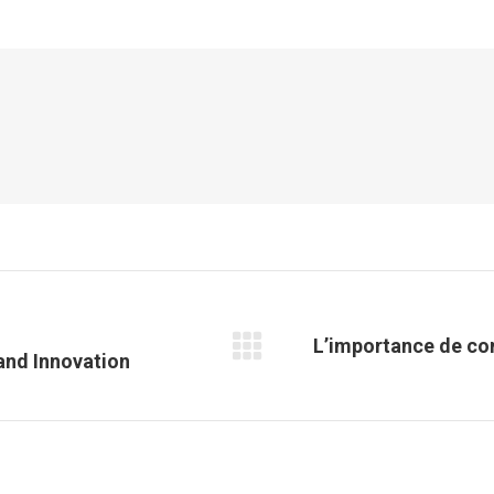
sur
sur
sur
sur
Facebook
X
Pinterest
LinkedIn
L’importance de com
Article
and Innovation
suivant
: