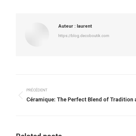
Auteur :
laurent
https://blog.decoboutik.com
Navigation
article
PRÉCÉDENT
Article
Céramique: The Perfect Blend of Tradition 
précédent
: