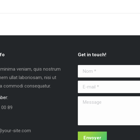
fo
Get in touch!
 minima veniam, quis nostrum
Nom *
nem ullat laboriosam, nisi ut
E-mail *
 ea commodi consequatur.
ber:
Message
 00 89
your-site.com
Envoyer