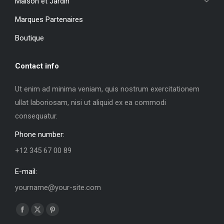
Maison et Jardin
Marques Partenaires
Boutique
Contact info
Ut enim ad minima veniam, quis nostrum exercitationem
ullat laboriosam, nisi ut aliquid ex ea commodi
consequatur.
Phone number:
+12 345 67 00 89
E-mail:
yourname@your-site.com
Trouvez nous sur :
La
La
La