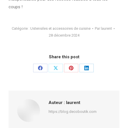
coups !
Catégorie :
Ustensiles et accessoires de cuisine
Par
laurent
28 décembre 2024
Share this post
Partager
Partager
Partager
Partager
sur
sur
sur
sur
Facebook
X
Pinterest
LinkedIn
Auteur :
laurent
https://blog.decoboutik.com