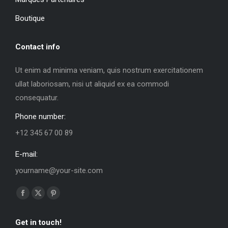
Boutique
Contact info
Ut enim ad minima veniam, quis nostrum exercitationem
ullat laboriosam, nisi ut aliquid ex ea commodi
consequatur.
Phone number:
+12 345 67 00 89
E-mail:
yourname@your-site.com
Trouvez nous sur :
La
La
La
page
page
page
Get in touch!
Facebook
X
Pinterest