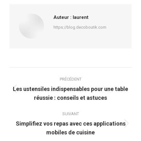
Facebook
X
Pinterest
LinkedIn
Auteur :
laurent
https://blog.decoboutik.com
Navigation
PRÉCÉDENT
article
Les ustensiles indispensables pour une table
Article
réussie : conseils et astuces
précédent
:
SUIVANT
Simplifiez vos repas avec ces applications
Article
mobiles de cuisine
suivant