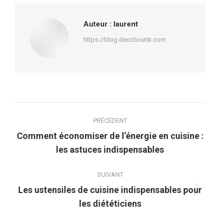
Facebook
X
Pinterest
LinkedIn
Auteur :
laurent
https://blog.decoboutik.com
Navigation
PRÉCÉDENT
article
Comment économiser de l’énergie en cuisine :
Article
les astuces indispensables
précédent
:
SUIVANT
Les ustensiles de cuisine indispensables pour
Article
les diététiciens
suivant