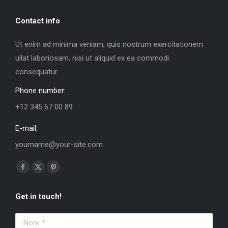
Contact info
Ut enim ad minima veniam, quis nostrum exercitationem
ullat laboriosam, nisi ut aliquid ex ea commodi
consequatur.
Phone number:
+12 345 67 00 89
E-mail:
yourname@your-site.com
Trouvez nous sur :
La
La
La
page
page
page
Get in touch!
Facebook
X
Pinterest
s'ouvre
s'ouvre
s'ouvre
Nom *
dans
dans
dans