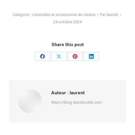
Catégorie :
Ustensiles et accessoires de cuisine
Par
laurent
24 octobre 2024
Share this post
Partager
Partager
Partager
Partager
sur
sur
sur
sur
Facebook
X
Pinterest
LinkedIn
Auteur :
laurent
https://blog.decoboutik.com