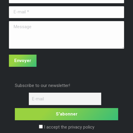
une
une
une
E-mail *
nouvelle
nouvelle
nouvelle
fenêtre
fenêtre
fenêtre
Message
Envoyer
Subscribe to our newsletter!
I accept the privacy policy