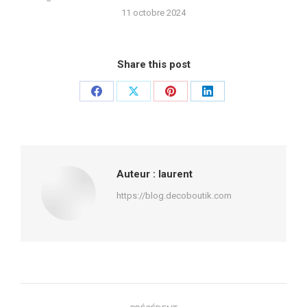
11 octobre 2024
Share this post
Partager
Partager
Partager
Partager
sur
sur
sur
sur
Facebook
X
Pinterest
LinkedIn
Auteur :
laurent
https://blog.decoboutik.com
Navigation