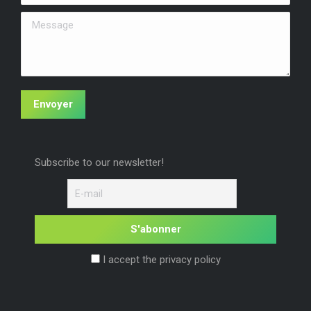
fenêtre
fenêtre
fenêtre
Message
Envoyer
Subscribe to our newsletter!
I accept the privacy policy