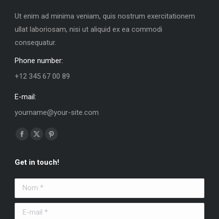
Ut enim ad minima veniam, quis nostrum exercitationem
ullat laboriosam, nisi ut aliquid ex ea commodi
consequatur.
Phone number:
+12 345 67 00 89
E-mail:
yourname@your-site.com
Trouvez nous sur :
La
La
La
page
page
page
Get in touch!
Facebook
X
Pinterest
s'ouvre
s'ouvre
s'ouvre
Nom *
dans
dans
dans
une
une
une
E-mail *
nouvelle
nouvelle
nouvelle