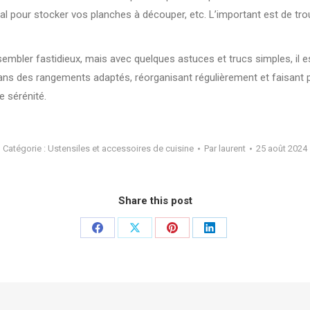
 pour stocker vos planches à découper, etc. L’important est de trouv
mbler fastidieux, mais avec quelques astuces et trucs simples, il est
dans des rangements adaptés, réorganisant régulièrement et faisant 
e sérénité.
Catégorie :
Ustensiles et accessoires de cuisine
Par
laurent
25 août 2024
Share this post
Partager
Partager
Partager
Partager
sur
sur
sur
sur
Facebook
X
Pinterest
LinkedIn