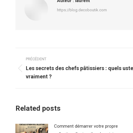
Auteur :
laurent
https://blog.decoboutik.com
Navigation
PRÉCÉDENT
article
Les secrets des chefs pâtissiers : quels usten
Article
vraiment ?
précédent
:
Related posts
Comment démarrer votre propre