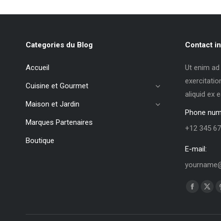
Categories du Blog
Contact in
Accueil
Ut enim ad
exercitatio
Cuisine et Gourmet
aliquid ex
Maison et Jardin
Phone num
Marques Partenaires
+12 345 67
Boutique
E-mail:
yourname@
Trouvez no
La
La
page
pag
Faceboo
X