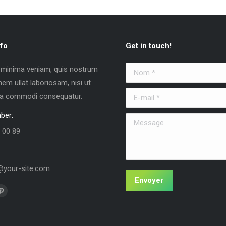
fo
Get in touch!
 minima veniam, quis nostrum
Nom *
nem ullat laboriosam, nisi ut
E-mail *
 ea commodi consequatur.
ber:
Message
 00 89
your-site.com
Envoyer
us sur :
La
e
page
k
Pinterest