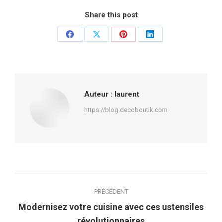
Share this post
Partager
Partager
Partager
Partager
sur
sur
sur
sur
Facebook
X
Pinterest
LinkedIn
Auteur :
laurent
https://blog.decoboutik.com
Navigation
PRÉCÉDENT
article
Modernisez votre cuisine avec ces ustensiles
Article
révolutionnaires