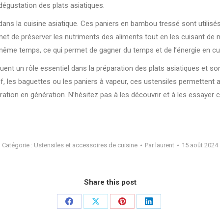
 dégustation des plats asiatiques.
dans la cuisine asiatique. Ces paniers en bambou tressé sont utilisés 
met de préserver les nutriments des aliments tout en les cuisant de 
 même temps, ce qui permet de gagner du temps et de l’énergie en cu
jouent un rôle essentiel dans la préparation des plats asiatiques et 
ef, les baguettes ou les paniers à vapeur, ces ustensiles permettent 
ération en génération. N’hésitez pas à les découvrir et à les essayer c
Catégorie :
Ustensiles et accessoires de cuisine
Par
laurent
15 août 2024
Share this post
Partager
Partager
Partager
Partager