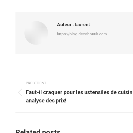
Auteur :
laurent
https://blog.decoboutik.com
Navigation
PRÉCÉDENT
article
Faut-il craquer pour les ustensiles de cuisin
Article
analyse des prix!
précédent
:
Related posts