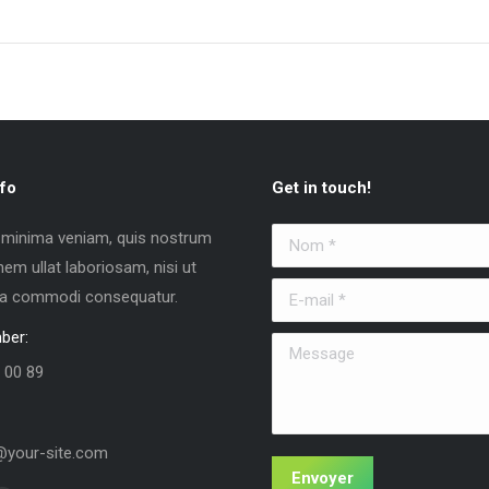
fo
Get in touch!
 minima veniam, quis nostrum
Nom *
nem ullat laboriosam, nisi ut
E-mail *
 ea commodi consequatur.
ber:
Message
 00 89
your-site.com
Envoyer