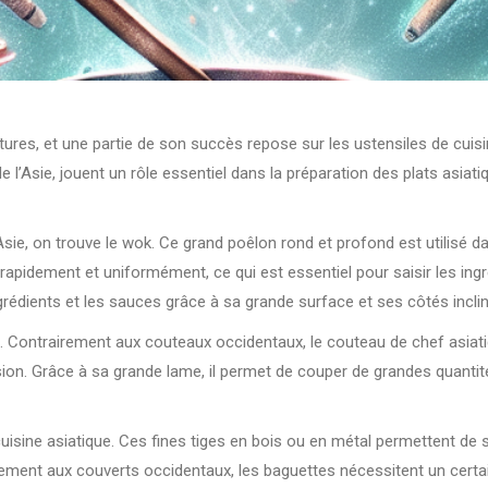
tures, et une partie de son succès repose sur les ustensiles de cuisin
’Asie, jouent un rôle essentiel dans la préparation des plats asiati
sie, on trouve le wok. Ce grand poêlon rond et profond est utilisé da
r rapidement et uniformément, ce qui est essentiel pour saisir les in
rédients et les sauces grâce à sa grande surface et ses côtés incli
ef. Contrairement aux couteaux occidentaux, le couteau de chef asiat
ision. Grâce à sa grande lame, il permet de couper de grandes quantit
isine asiatique. Ces fines tiges en bois ou en métal permettent de sa
rement aux couverts occidentaux, les baguettes nécessitent un cert