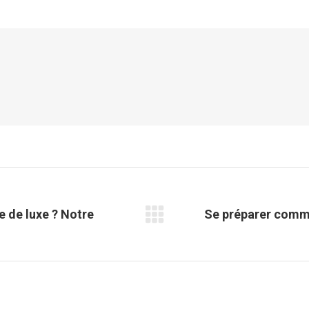
sur
sur
sur
sur
Facebook
X
Pinterest
LinkedIn
e de luxe ? Notre
Se préparer comme 
Article
suivant
: