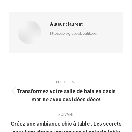
sur
sur
sur
sur
Facebook
X
Pinterest
LinkedIn
Auteur :
laurent
https://blog.decoboutik.com
Navigation
PRÉCÉDENT
article
Transformez votre salle de bain en oasis
Article
marine avec ces idées déco!
précédent
:
SUIVANT
Créez une ambiance chic à table : Les secrets
Article
pour bien choisir vos nappes et sets de table