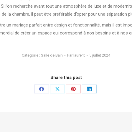
 Si l’on recherche avant tout une atmosphère de luxe et de modernité,
 de la chambre, il peut être préférable d’opter pour une séparation plu
tre un mariage parfait entre design et fonctionnalité, mais il est imp
rimordial de créer un espace qui correspond à nos besoins et à nos en
Catégorie :
Salle de Bain
Par
laurent
5 juillet 2024
Share this post
Partager
Partager
Partager
Partager
sur
sur
sur
sur
Facebook
X
Pinterest
LinkedIn