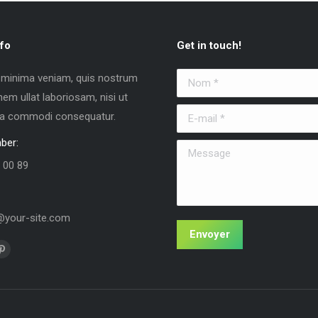
fo
Get in touch!
 minima veniam, quis nostrum
Nom *
nem ullat laboriosam, nisi ut
E-mail *
 ea commodi consequatur.
ber:
Message
 00 89
your-site.com
Envoyer
us sur :
La
e
page
k
Pinterest
vre
s'ouvre