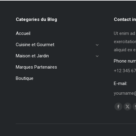
Categories du Blog
Contact in
Accueil
Ut enim ad
exercitatio
Cuisine et Gourmet
aliquid ex
Maison et Jardin
Phone num
Marques Partenaires
+12 345 67
Boutique
E-mail:
yourname@
Trouvez no
La
La
page
pag
Faceboo
X
s'ouvre
s'ou