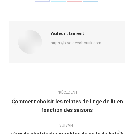
Partager
Partager
Partager
Partager
sur
sur
sur
sur
Facebook
X
Pinterest
LinkedIn
Auteur :
laurent
https://blog.decoboutik.com
Navigation
PRÉCÉDENT
article
Comment choisir les teintes de linge de lit en
Article
fonction des saisons
précédent
:
SUIVANT