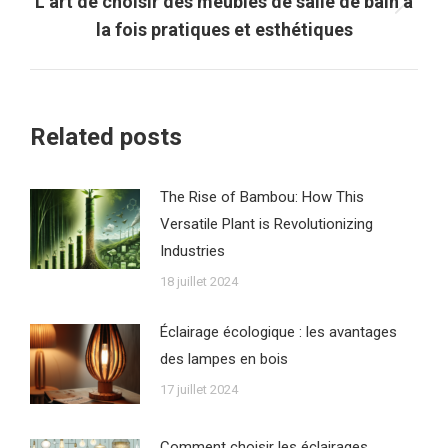
L’art de choisir des meubles de salle de bain à
Article
la fois pratiques et esthétiques
suivant
:
Related posts
The Rise of Bambou: How This
Versatile Plant is Revolutionizing
Industries
18 juillet 2024
Éclairage écologique : les avantages
des lampes en bois
17 juillet 2024
Comment choisir les éclairages