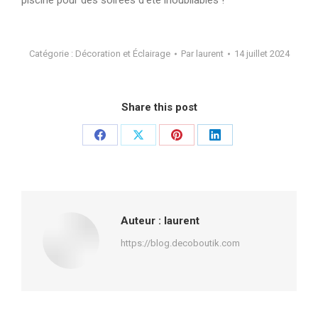
Catégorie :
Décoration et Éclairage
Par
laurent
14 juillet 2024
Share this post
Partager
Partager
Partager
Partager
sur
sur
sur
sur
Facebook
X
Pinterest
LinkedIn
Auteur :
laurent
https://blog.decoboutik.com