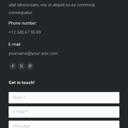
ullat laboriosam, nisi ut aliquid ex ea commodi
consequatur.
Phone number:
+12 345 67 00 89
E-mail:
yourname@your-site.com
Trouvez nous sur :
La
La
La
page
page
page
Get in touch!
Facebook
X
Pinterest
s'ouvre
s'ouvre
s'ouvre
Nom *
dans
dans
dans
une
une
une
E-mail *
nouvelle
nouvelle
nouvelle
fenêtre
fenêtre
fenêtre
Message