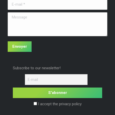
E-mail *
nouvelle
nouvelle
nouvelle
fenêtre
fenêtre
fenêtre
Message
Envoyer
Subscribe to our newsletter!
I accept the privacy policy