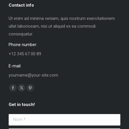
Contact info
Ut enim ad minima veniam, quis nostrum exercitationem
ullat laboriosam, nisi ut aliquid ex ea commodi
consequatur.
Phone number:
+12 345 67 00 89
E-mail:
yourname@your-site.com
Trouvez nous sur :
La
La
La
page
page
page
Get in touch!
Facebook
X
Pinterest
s'ouvre
s'ouvre
s'ouvre
Nom *
dans
dans
dans
une
une
une