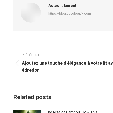
Auteur :
laurent
https://blog.decoboutik.com
Navigation
PRÉCÉDENT
article
Ajoutez une touche d’élégance à votre lit av
Article
édredon
précédent
:
Related posts
The Rise of Bambou: How This