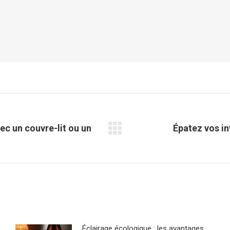
ec un couvre-lit ou un
Épatez vos in
Article
suivant
:
Éclairage écologique : les avantages