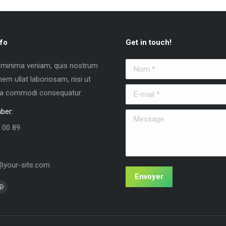
fo
Get in touch!
 minima veniam, quis nostrum
Nom *
nem ullat laboriosam, nisi ut
E-mail *
 ea commodi consequatur.
ber:
Message
 00 89
your-site.com
Envoyer
us sur :
La
e
page
k
Pinterest