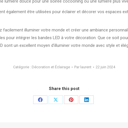
ne lumière douce pour une soirée cocooning ou une lumière plus vive
ent également être utilisées pour éclairer et décorer vos espaces exté
 facilement illuminer votre monde et créer une ambiance personnalis
ales pour intégrer les bandes LED à votre décoration. Que ce soit pou
D sont un excellent moyen d’illuminer votre monde avec style et élé
Catégorie :
Décoration et Éclairage
Par
laurent
22 juin 2024
Share this post
Partager
Partager
Partager
Partager
sur
sur
sur
sur
Facebook
X
Pinterest
LinkedIn