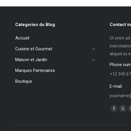
Categories du Blog
Contact in
Accueil
Ut enim ad
exercitatio
Cuisine et Gourmet
aliquid ex
Maison et Jardin
Phone num
Marques Partenaires
+12 345 67
Boutique
E-mail:
yourname@
Trouvez no
La
La
page
pag
Faceboo
X