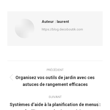
sur
sur
sur
sur
Facebook
X
Pinterest
LinkedIn
Auteur :
laurent
https://blog.decoboutik.com
Navigation
PRÉCÉDENT
article
Organisez vos outils de jardin avec ces
Article
astuces de rangement efficaces
précédent
:
SUIVANT
Systèmes d’aide à la planification de menus :
Article