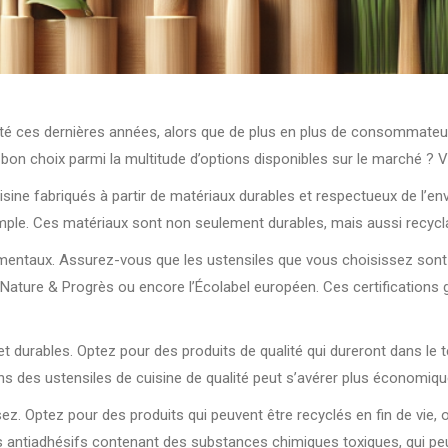
ité ces dernières années, alors que de plus en plus de consommate
bon choix parmi la multitude d’options disponibles sur le marché ? V
uisine fabriqués à partir de matériaux durables et respectueux de l’e
emple. Ces matériaux sont non seulement durables, mais aussi recycl
nnementaux. Assurez-vous que les ustensiles que vous choisissez son
ure & Progrès ou encore l’Écolabel européen. Ces certifications ga
es et durables. Optez pour des produits de qualité qui dureront dans le
s des ustensiles de cuisine de qualité peut s’avérer plus économiqu
ssez. Optez pour des produits qui peuvent être recyclés en fin de vi
 antiadhésifs contenant des substances chimiques toxiques, qui peuv