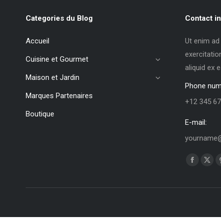
Categories du Blog
Contact in
Accueil
Ut enim ad
exercitatio
Cuisine et Gourmet
aliquid ex
Maison et Jardin
Phone num
Marques Partenaires
+12 345 67
Boutique
E-mail:
yourname@
Trouvez no
La
La
page
pag
Faceboo
X
s'ouvre
s'ou
dans
dan