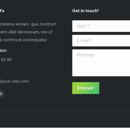
fo
Get in touch!
 minima veniam, quis nostrum
Nom *
nem ullat laboriosam, nisi ut
E-mail *
 ea commodi consequatur.
ber:
Message
 00 89
your-site.com
Envoyer
us sur :
La
e
page
k
Pinterest
vre
s'ouvre
s
dans