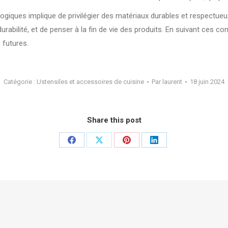
logiques implique de privilégier des matériaux durables et respectueu
a durabilité, et de penser à la fin de vie des produits. En suivant ces 
 futures.
Catégorie :
Ustensiles et accessoires de cuisine
Par
laurent
18 juin 2024
Share this post
Partager
Partager
Partager
Partager
sur
sur
sur
sur
Facebook
X
Pinterest
LinkedIn