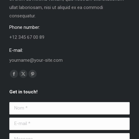
ullat laboriosam, nisi ut aliquid ex ea commodi
consequatur.
Phone number:
+12 345 67 00 89
E-mail:
yourname@your-site.com
Trouvez nous sur :
La
La
La
page
page
page
Get in touch!
Facebook
X
Pinterest
s'ouvre
s'ouvre
s'ouvre
Nom *
dans
dans
dans
une
une
une
E-mail *
nouvelle
nouvelle
nouvelle
fenêtre
fenêtre
fenêtre
Message