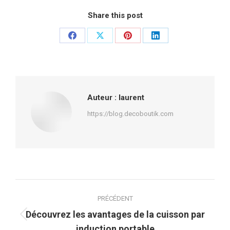
Share this post
Partager
Partager
Partager
Partager
sur
sur
sur
sur
Facebook
X
Pinterest
LinkedIn
Auteur :
laurent
https://blog.decoboutik.com
Navigation
PRÉCÉDENT
article
Découvrez les avantages de la cuisson par
Article
induction portable