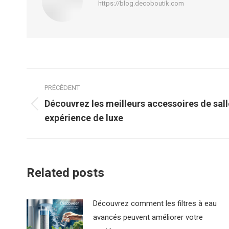
https://blog.decoboutik.com
Navigation
PRÉCÉDENT
article
Découvrez les meilleurs accessoires de sall
Article
expérience de luxe
précédent
:
Related posts
Découvrez comment les filtres à eau
avancés peuvent améliorer votre