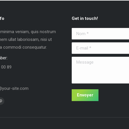
fo
Get in touch!
 minima veniam, quis nostrum
Nom *
nem ullat laboriosam, nisi ut
E-mail *
 ea commodi consequatur.
ber:
Message
 00 89
your-site.com
Envoyer
us sur :
La
e
page
k
Pinterest
vre
s'ouvre