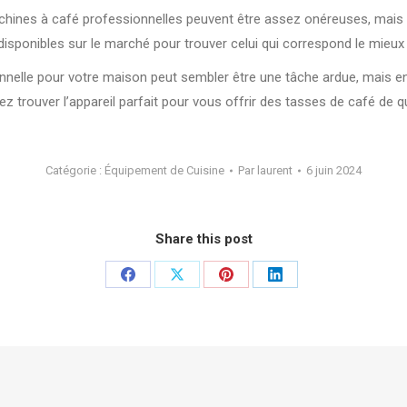
achines à café professionnelles peuvent être assez onéreuses, mais i
sponibles sur le marché pour trouver celui qui correspond le mieux 
ionnelle pour votre maison peut sembler être une tâche ardue, mais 
rrez trouver l’appareil parfait pour vous offrir des tasses de café de 
Catégorie :
Équipement de Cuisine
Par
laurent
6 juin 2024
Share this post
Partager
Partager
Partager
Partager
sur
sur
sur
sur
Facebook
X
Pinterest
LinkedIn