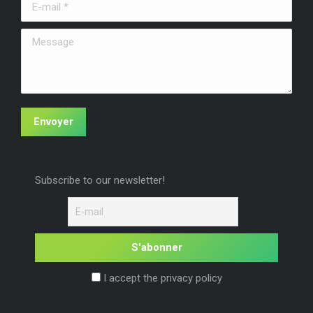
E-mail *
nouvelle
nouvelle
nouvelle
fenêtre
fenêtre
fenêtre
Message
Envoyer
Subscribe to our newsletter!
I accept the privacy policy