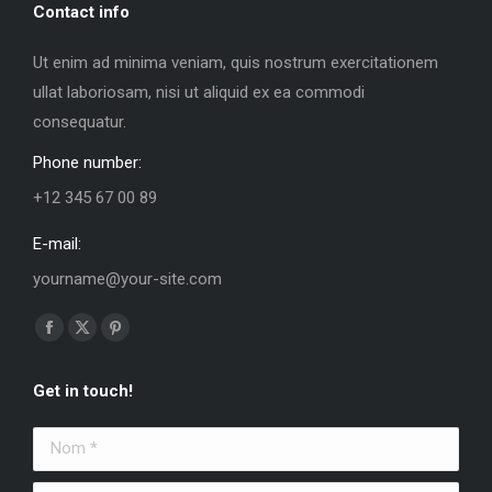
Contact info
Ut enim ad minima veniam, quis nostrum exercitationem
ullat laboriosam, nisi ut aliquid ex ea commodi
consequatur.
Phone number:
+12 345 67 00 89
E-mail:
yourname@your-site.com
Trouvez nous sur :
La
La
La
page
page
page
Get in touch!
Facebook
X
Pinterest
s'ouvre
s'ouvre
s'ouvre
Nom *
dans
dans
dans
une
une
une