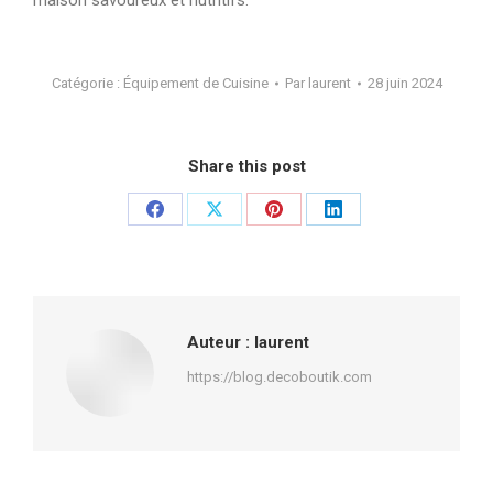
Catégorie :
Équipement de Cuisine
Par
laurent
28 juin 2024
Share this post
Partager
Partager
Partager
Partager
sur
sur
sur
sur
Facebook
X
Pinterest
LinkedIn
Auteur :
laurent
https://blog.decoboutik.com