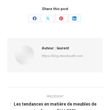
Share this post
Partager
Partager
Partager
Partager
sur
sur
sur
sur
Facebook
X
Pinterest
LinkedIn
Auteur :
laurent
https://blog.decoboutik.com
Navigation
PRÉCÉDENT
article
Les tendances en matière de meubles de
Article