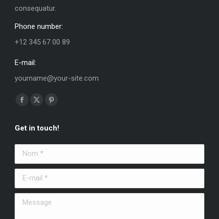
consequatur.
Phone number:
+12 345 67 00 89
E-mail:
yourname@your-site.com
Trouvez nous sur :
La
La
La
page
page
page
Get in touch!
Facebook
X
Pinterest
s'ouvre
s'ouvre
s'ouvre
Nom *
dans
dans
dans
une
une
une
E-mail *
nouvelle
nouvelle
nouvelle
fenêtre
fenêtre
fenêtre
Message