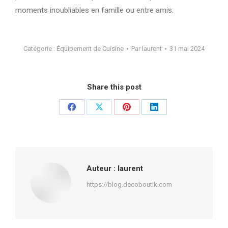
moments inoubliables en famille ou entre amis.
Catégorie :
Équipement de Cuisine
Par
laurent
31 mai 2024
Share this post
Partager
Partager
Partager
Partager
sur
sur
sur
sur
Facebook
X
Pinterest
LinkedIn
Auteur :
laurent
https://blog.decoboutik.com