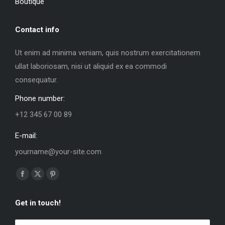
Boutique
Contact info
Ut enim ad minima veniam, quis nostrum exercitationem
ullat laboriosam, nisi ut aliquid ex ea commodi
consequatur.
Phone number:
+12 345 67 00 89
E-mail:
yourname@your-site.com
Trouvez nous sur :
La
La
La
page
page
page
Get in touch!
Facebook
X
Pinterest
s'ouvre
s'ouvre
s'ouvre