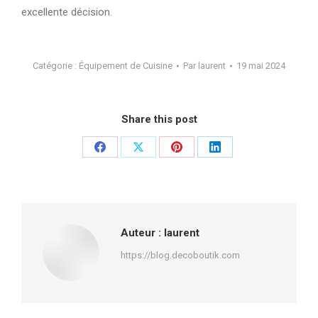
excellente décision.
Catégorie :
Équipement de Cuisine
Par
laurent
19 mai 2024
Share this post
Partager
Partager
Partager
Partager
sur
sur
sur
sur
Facebook
X
Pinterest
LinkedIn
Auteur :
laurent
https://blog.decoboutik.com