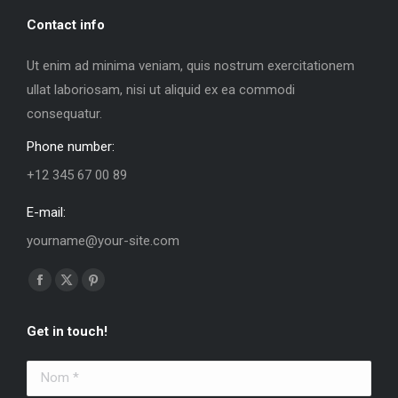
Contact info
Ut enim ad minima veniam, quis nostrum exercitationem
ullat laboriosam, nisi ut aliquid ex ea commodi
consequatur.
Phone number:
+12 345 67 00 89
E-mail:
yourname@your-site.com
Trouvez nous sur :
La
La
La
page
page
page
Get in touch!
Facebook
X
Pinterest
s'ouvre
s'ouvre
s'ouvre
Nom *
dans
dans
dans