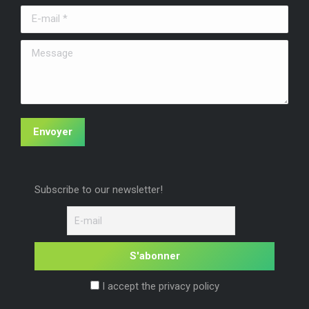
une
une
une
E-mail *
nouvelle
nouvelle
nouvelle
fenêtre
fenêtre
fenêtre
Message
Envoyer
Subscribe to our newsletter!
I accept the privacy policy