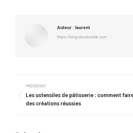
Auteur :
laurent
https://blog.decoboutik.com
Navigation
PRÉCÉDENT
article
Les ustensiles de pâtisserie : comment fair
Article
des créations réussies
précédent
: