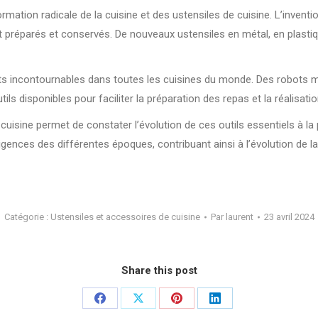
ormation radicale de la cuisine et des ustensiles de cuisine. L’inventi
nt préparés et conservés. De nouveaux ustensiles en métal, en plasti
jets incontournables dans toutes les cuisines du monde. Des robots
tils disponibles pour faciliter la préparation des repas et la réalisa
cuisine permet de constater l’évolution de ces outils essentiels à la 
igences des différentes époques, contribuant ainsi à l’évolution de l
Catégorie :
Ustensiles et accessoires de cuisine
Par
laurent
23 avril 2024
Share this post
Partager
Partager
Partager
Partager