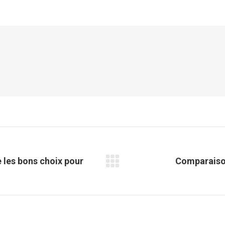
sur
sur
sur
sur
Facebook
X
Pinterest
LinkedIn
e les bons choix pour
Comparaison
Article
suivant
: