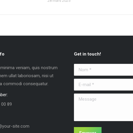
28 mars 2025
fo
Get in touch!
 minima veniam, quis nostrum
Nom *
nem ullat laboriosam, nisi ut
E-mail *
 ea commodi consequatur.
ber:
Message
 00 89
your-site.com