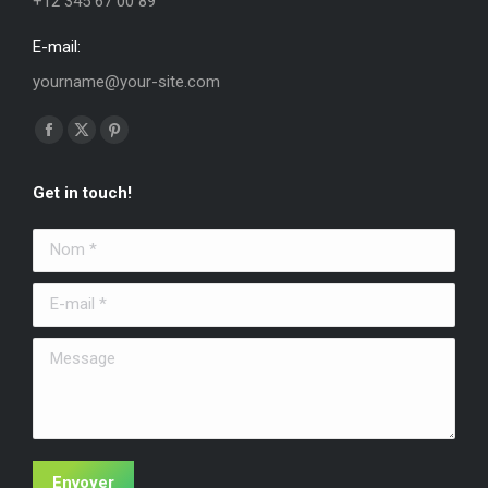
+12 345 67 00 89
E-mail:
yourname@your-site.com
Trouvez nous sur :
La
La
La
page
page
page
Get in touch!
Facebook
X
Pinterest
s'ouvre
s'ouvre
s'ouvre
Nom *
dans
dans
dans
une
une
une
E-mail *
nouvelle
nouvelle
nouvelle
fenêtre
fenêtre
fenêtre
Message
Envoyer