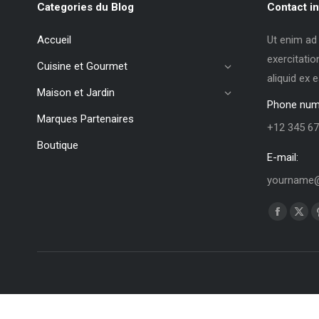
Categories du Blog
Contact in
Accueil
Ut enim ad
exercitatio
Cuisine et Gourmet
aliquid ex
Maison et Jardin
Phone num
Marques Partenaires
+12 345 67
Boutique
E-mail:
yourname@
Trouvez no
La
La
page
pag
Faceboo
X
s'ouvre
s'ou
dans
dan
une
une