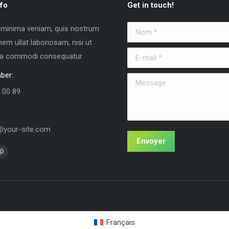
fo
Get in touch!
 minima veniam, quis nostrum
Nom *
nem ullat laboriosam, nisi ut
E-mail *
 ea commodi consequatur.
ber:
Message
 00 89
your-site.com
Envoyer
us sur :
La
e
page
k
Pinterest
vre
s'ouvre
s
dans
Français
une