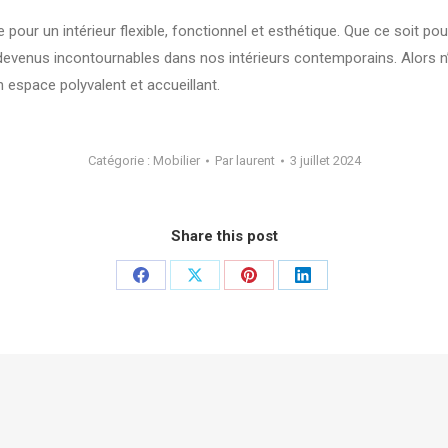
e pour un intérieur flexible, fonctionnel et esthétique. Que ce soit 
ont devenus incontournables dans nos intérieurs contemporains. Alors 
n espace polyvalent et accueillant.
Catégorie :
Mobilier
Par
laurent
3 juillet 2024
Share this post
Partager
Partager
Partager
Partager
sur
sur
sur
sur
Facebook
X
Pinterest
LinkedIn