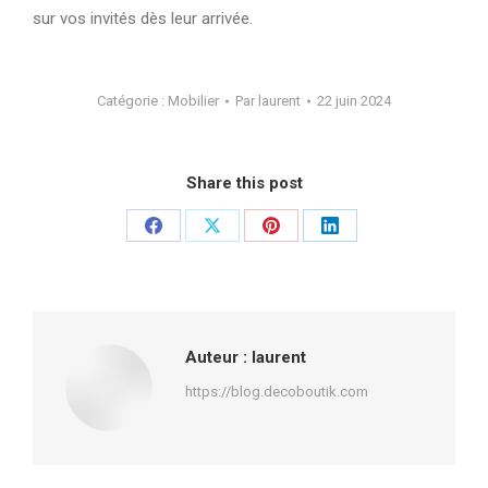
sur vos invités dès leur arrivée.
Catégorie :
Mobilier
Par
laurent
22 juin 2024
Share this post
Partager
Partager
Partager
Partager
sur
sur
sur
sur
Facebook
X
Pinterest
LinkedIn
Auteur :
laurent
https://blog.decoboutik.com