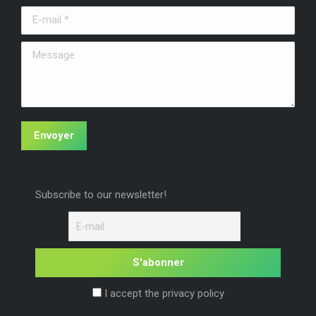
une
une
une
E-mail *
nouvelle
nouvelle
nouvelle
fenêtre
fenêtre
fenêtre
Message
Envoyer
Subscribe to our newsletter!
I accept the privacy policy