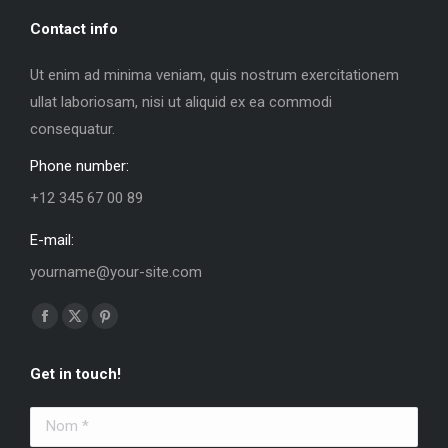
Contact info
Ut enim ad minima veniam, quis nostrum exercitationem
ullat laboriosam, nisi ut aliquid ex ea commodi
consequatur.
Phone number:
+12 345 67 00 89
E-mail:
yourname@your-site.com
Trouvez nous sur :
La
La
La
page
page
page
Get in touch!
Facebook
X
Pinterest
s'ouvre
s'ouvre
s'ouvre
Nom *
dans
dans
dans