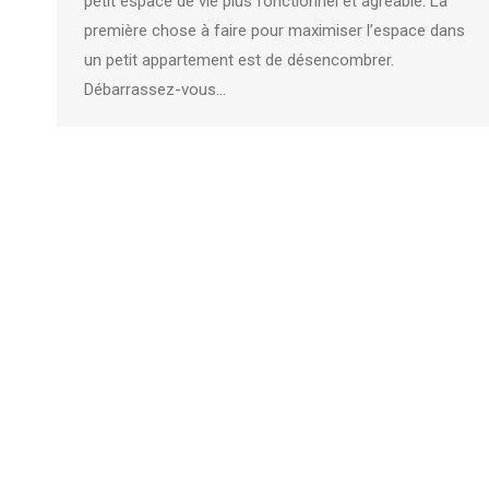
petit espace de vie plus fonctionnel et agréable. La
première chose à faire pour maximiser l’espace dans
un petit appartement est de désencombrer.
Débarrassez-vous…