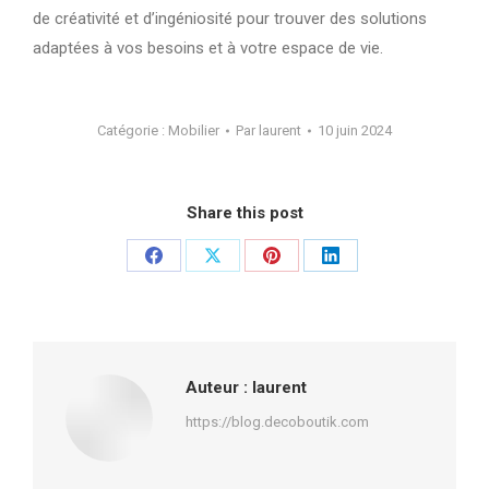
de créativité et d’ingéniosité pour trouver des solutions
adaptées à vos besoins et à votre espace de vie.
Catégorie :
Mobilier
Par
laurent
10 juin 2024
Share this post
Partager
Partager
Partager
Partager
sur
sur
sur
sur
Facebook
X
Pinterest
LinkedIn
Auteur :
laurent
https://blog.decoboutik.com