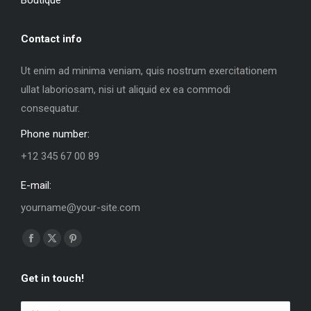
Contact info
Ut enim ad minima veniam, quis nostrum exercitationem
ullat laboriosam, nisi ut aliquid ex ea commodi
consequatur.
Phone number:
+12 345 67 00 89
E-mail:
yourname@your-site.com
Trouvez nous sur :
La
La
La
page
page
page
Get in touch!
Facebook
X
Pinterest
s'ouvre
s'ouvre
s'ouvre
Nom *