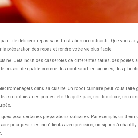
éparer de délicieux repas sans frustration ni contrainte. Que vous so
 la préparation des repas et rendre votre vie plus facile.
cuisine. Cela inclut des casseroles de différentes tailles, des poêles
s de cuisine de qualité comme des couteaux bien aiguisés, des planch
ls électroménagers dans sa cuisine. Un robot culinaire peut vous faire 
es smoothies, des purées, etc. Un grille-pain, une bouilloire, un micr
uipée.
fiques pour certaines préparations culinaires. Par exemple, un therm
aire pour peser les ingrédients avec précision, un siphon à chantill
.