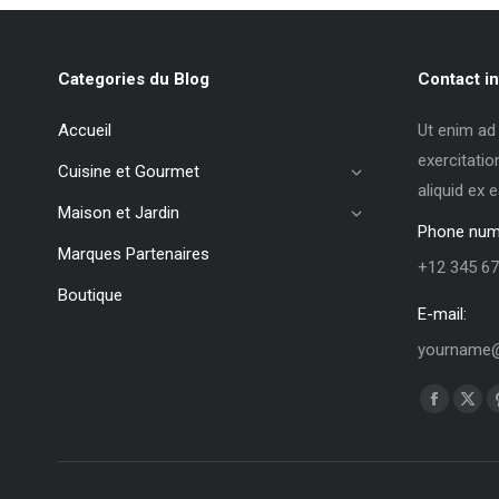
Categories du Blog
Contact in
Accueil
Ut enim ad
exercitatio
Cuisine et Gourmet
aliquid ex
Maison et Jardin
Phone num
Marques Partenaires
+12 345 67
Boutique
E-mail:
yourname@
Trouvez no
La
La
page
pag
Faceboo
X
s'ouvre
s'ou