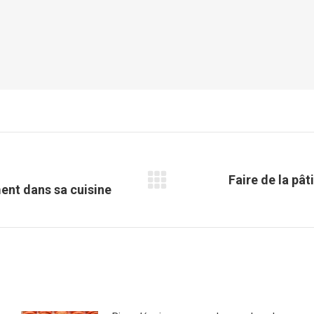
Faire de la pât
Article
ment dans sa cuisine
suivant
: