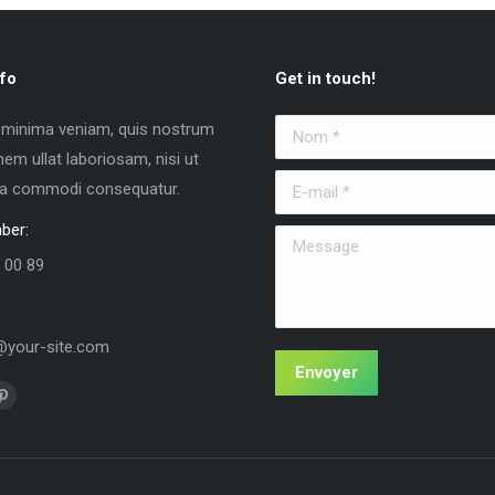
fo
Get in touch!
 minima veniam, quis nostrum
Nom *
nem ullat laboriosam, nisi ut
E-mail *
 ea commodi consequatur.
ber:
Message
 00 89
your-site.com
Envoyer
us sur :
La
e
page
k
Pinterest
vre
s'ouvre