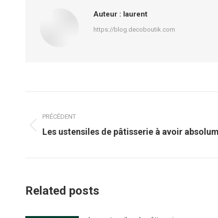
Auteur :
laurent
https://blog.decoboutik.com
Navigation
article
PRÉCÉDENT
Article
Les ustensiles de pâtisserie à avoir absolu
précédent
:
Related posts