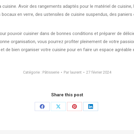
a cuisine. Avoir des rangements adaptés pour le matériel de cuisine, l
s bocaux en verre, des ustensiles de cuisine suspendus, des paniers 
pour pouvoir cuisiner dans de bonnes conditions et préparer de délici
bonne organisation, vous pourrez profiter pleinement de votre passio
 et de bien organiser votre cuisine pour en faire un espace agréable 
Catégorie :
Pâtisserie
Par
laurent
27 février 2024
Share this post
Partager
Partager
Partager
Partager
sur
sur
sur
sur
Facebook
X
Pinterest
LinkedIn